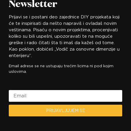
Newsletter
Prijavi se i postani deo zajednice DIY projekata koji
će te inspirisati da nešto napraviš i ovladaš novim
veštinama. Pisaću o novim projektima, procenjivati
koliko su bili uspešni, upozoravati te na moguće
greške i rado čitati šta ti imaš da kažeš od tome.
Kao poklon, dobićeš „Vodič za osnovne dimenzije u
enterijeru“.
Email adrese se ne ustupaju trećim licima ni pod kojim
uslovima.
PRIJAVLJUJEM SE