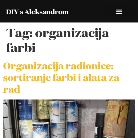
DIY s Aleksandrom
Tag:
organizacija
farbi
Organizacija radionice:
sortiranje farbi i alata za
rad