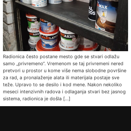
Radionica često postane mesto gde se stvari odlažu
samo „privremeno“. Vremenom se taj privremeni nered
pretvori u prostor u kome više nema slobodne površine
za rad, a pronalaženje alata ili materijala postaje sve
teže. Upravo to se desilo i kod mene. Nakon nekoliko
meseci intenzivnih radova i odlaganja stvari bez jasnog
sistema, radionica je došla […]