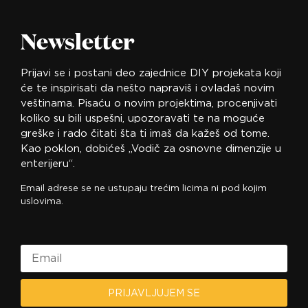
Newsletter
Prijavi se i postani deo zajednice DIY projekata koji
će te inspirisati da nešto napraviš i ovladaš novim
veštinama. Pisaću o novim projektima, procenjivati
koliko su bili uspešni, upozoravati te na moguće
greške i rado čitati šta ti imaš da kažeš od tome.
Kao poklon, dobićeš „Vodič za osnovne dimenzije u
enterijeru“.
Email adrese se ne ustupaju trećim licima ni pod kojim
uslovima.
PRIJAVLJUJEM SE