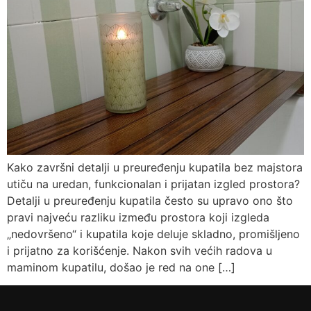
Kako završni detalji u preuređenju kupatila bez majstora
utiču na uredan, funkcionalan i prijatan izgled prostora?
Detalji u preuređenju kupatila često su upravo ono što
pravi najveću razliku između prostora koji izgleda
„nedovršeno“ i kupatila koje deluje skladno, promišljeno
i prijatno za korišćenje. Nakon svih većih radova u
maminom kupatilu, došao je red na one […]