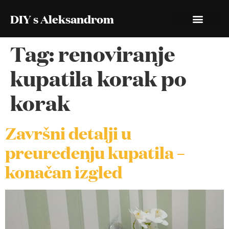
DIY s Aleksandrom
Tag:
renoviranje
kupatila korak po
korak
Završni detalji u
preuređenju kupatila –
konačan izgled